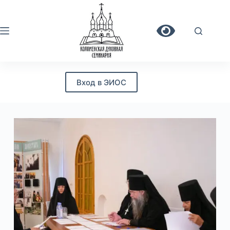
Перейти
к
сути
Вход в ЭИОС