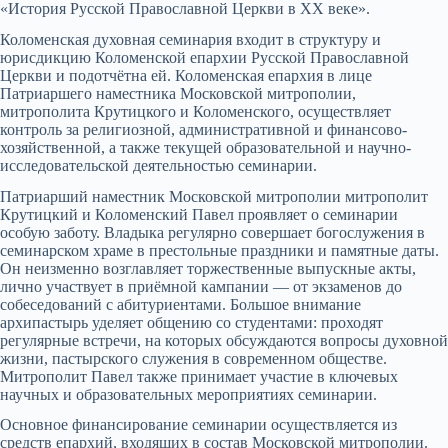
«История Русской Православной Церкви в ХХ веке».
Коломенская духовная семинария входит в структуру и
юрисдикцию Коломенской епархии Русской Православной
Церкви и подотчётна ей. Коломенская епархия в лице
Патриаршего наместника Московской митрополии,
митрополита Крутицкого и Коломенского, осуществляет
контроль за религиозной, административной и финансово-
хозяйственной, а также текущей образовательной и научно-
исследовательской деятельностью семинарии.
Патриарший наместник Московской митрополии митрополит
Крутицкий и Коломенский Павел проявляет о семинарии
особую заботу. Владыка регулярно совершает богослужения в
семинарском храме в престольные праздники и памятные даты.
Он неизменно возглавляет торжественные выпускные акты,
лично участвует в приёмной кампании — от экзаменов до
собеседований с абитуриентами. Большое внимание
архипастырь уделяет общению со студентами: проходят
регулярные встречи, на которых обсуждаются вопросы духовной
жизни, пастырского служения в современном обществе.
Митрополит Павел также принимает участие в ключевых
научных и образовательных мероприятиях семинарии.
Основное финансирование семинарии осуществляется из
средств епархий, входящих в состав Московской митрополии.