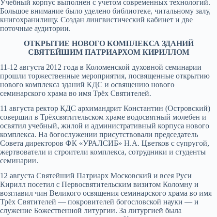
Учебный корпус выполнен с учетом современных технологий.
Большое внимание было уделено библиотеке, читальному залу,
книгохранилищу. Создан лингвистический кабинет и две
поточные аудитории.
ОТКРЫТИЕ НОВОГО КОМПЛЕКСА ЗДАНИЙ
СВЯТЕЙШИМ ПАТРИАРХОМ КИРИЛЛОМ
11-12 августа 2012 года в Коломенской духовной семинарии
прошли торжественные мероприятия, посвященные открытию
нового комплекса зданий КДС и освящению нового
семинарского храма во имя Трёх Святителей.
11 августа ректор КДС архимандрит Константин (Островский)
совершил в Трёхсвятительском храме водосвятный молебен и
освятил учебный, жилой и административный корпуса нового
комплекса. На богослужении присутствовали председатель
Совета директоров ФК «УРАЛСИБ» Н.А. Цветков с супругой,
жертвователи и строители комплекса, сотрудники и студенты
семинарии.
12 августа Святейший Патриарх Московский и всея Руси
Кирилл посетил с Первосвятительским визитом Коломну и
возглавил чин Великого освящения семинарского храма во имя
Трёх Святителей — покровителей богословской науки — и
служение Божественной литургии. За литургией была