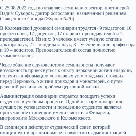
С 25.08.2022 года возглавляет семинарию ректор, протоиерей
Вадим Суворов, доктор богословия, назначенный решением
Священного Синода (Журнал №70).
В Коломенской духовной семинарии трудятся 49 педагогов: 10
профессоров, 17 доцентов, 17 старших преподавателей и 5
преподавателей. Из них: 8 человек имеют учёную степень
доктора наук, 21 – кандидата наук, 3 – учёное звание профессора
и 10 – доцентов. Преподавательский состав полностью
укомплектован.
Через общение с духовенством семинаристы получают
возможность прикоснуться к опыту церковной жизни епархии,
получить информацию «из первых уст» о задачах, стоящих
перед Церковью, о жизни приходов и монастырей, о путях
решений различных проблем церковной жизни.
Администрация семинарии старается поощрять успехи
студентов в учебном процессе. Одной из форм поощрения
лучших по успеваемости и поведению студентов является
присуждение стипендии имени святителя Филарета,
митрополита Московского и Коломенского.
В семинарии действует студенческий совет, который
инициирует и организовывает совместно с администрацией