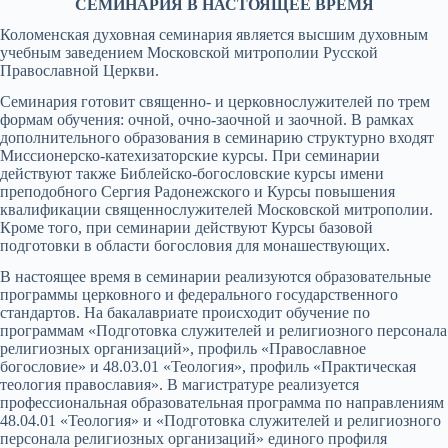
СЕМИНАРИЯ В НАСТОЯЩЕЕ ВРЕМЯ
Коломенская духовная семинария является высшим духовным
учебным заведением Московской митрополии Русской
Православной Церкви.
Семинария готовит священно- и церковнослужителей по трем
формам обучения: очной, очно-заочной и заочной. В рамках
дополнительного образования в семинарию структурно входят
Миссионерско-катехизаторские курсы. При семинарии
действуют также Библейско-богословские курсы имени
преподобного Сергия Радонежского и Курсы повышения
квалификации священнослужителей Московской митрополии.
Кроме того, при семинарии действуют Курсы базовой
подготовки в области богословия для монашествующих.
В настоящее время в семинарии реализуются образовательные
программы церковного и федерального государственного
стандартов. На бакалавриате происходит обучение по
программам «Подготовка служителей и религиозного персонала
религиозных организаций», профиль «Православное
богословие» и 48.03.01 «Теология», профиль «Практическая
теология православия». В магистратуре реализуется
профессиональная образовательная программа по направлениям
48.04.01 «Теология» и «Подготовка служителей и религиозного
персонала религиозных организаций» единого профиля