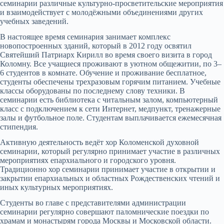
семинарии различные культурно-просветительские мероприятия
и взаимодействует с молодёжными объединениями других
учебных заведений.
В настоящее время семинария занимает комплекс
новопостроенных зданий, который в 2012 году освятил
Святейший Патриарх Кирилл во время своего визита в город
Коломну. Все учащиеся проживают в уютном общежитии, по 3–
6 студентов в комнате. Обучение и проживание бесплатное,
студенты обеспечены трехразовым горячим питанием. Учебные
классы оборудованы по последнему слову техники. В
семинарии есть библиотека с читальным залом, компьютерный
класс с подключением к сети Интернет, медпункт, тренажерные
залы и футбольное поле. Студентам выплачивается ежемесячная
стипендия.
Активную деятельность ведёт хор Коломенской духовной
семинарии, который регулярно принимает участие в различных
мероприятиях епархиального и городского уровня.
Традиционно хор семинарии принимает участие в открытии и
закрытии епархиальных и областных Рождественских чтений и
иных культурных мероприятиях.
Студенты во главе с представителями администрации
семинарии регулярно совершают паломнические поездки по
храмам и монастырям города Москвы и Московской области.