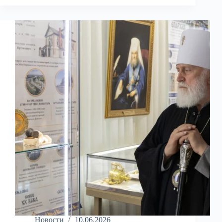
междисциплинарный
экзамен
студентов
бакалавриата
Новости
10.06.2026