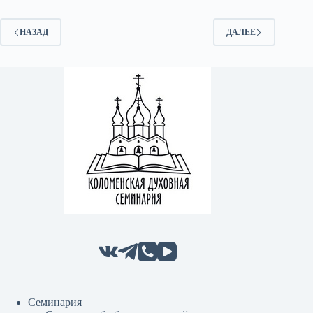
в
III
Международном
НАЗАД
ДАЛЕЕ
фестивале
«Встреча»
Семинария