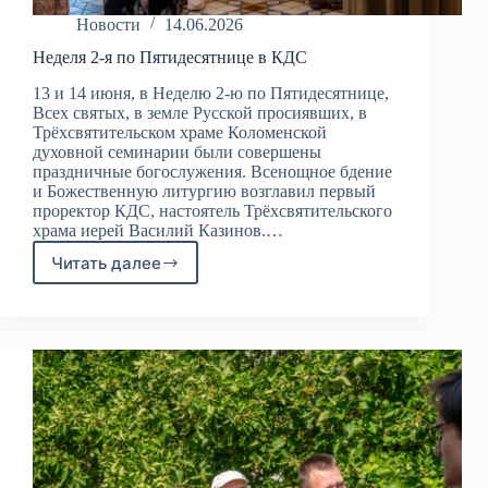
Новости
14.06.2026
Неделя 2-я по Пятидесятнице в КДС
13 и 14 июня, в Неделю 2-ю по Пятидесятнице,
Всех святых, в земле Русской просиявших, в
Трёхсвятительском храме Коломенской
духовной семинарии были совершены
праздничные богослужения. Всенощное бдение
и Божественную литургию возглавил первый
проректор КДС, настоятель Трёхсвятительского
храма иерей Василий Казинов.…
Читать далее
Неделя
2-
я
по
Пятидесятнице
в
КДС