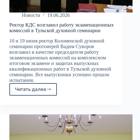
Новости
19.06.2026
Ректор КДС возглавил работу экзаменационных
комиссий в Тульской духовной семинарии
10 и 19 июня ректор Коломенской духовной
семинарии протоиерей Вадим Суворов
возглавил в качестве председателя работу
экзаменационных комиссий на комплексном
итоговом экзамене и защитах выпускных
квалификационных работ в Тульской духовной
семинарии. Все выпускники успешно прошли
испытания.
Читать далее
Ректор
КДС
возглавил
работу
экзаменационных
комиссий
в
Тульской
духовной