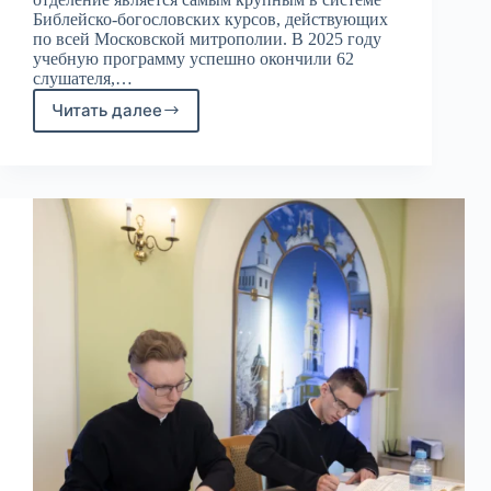
Библейско-богословских курсов, действующих
по всей Московской митрополии. В 2025 году
учебную программу успешно окончили 62
слушателя,…
Читать далее
Экскурсия
в
КДС
для
слушателей
Одинцовского
отделения
Библейско-
богословских
курсов