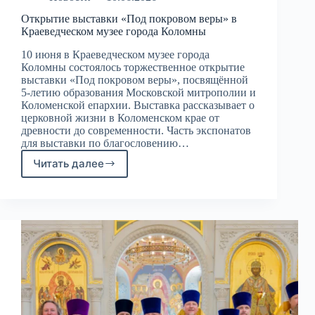
Открытие выставки «Под покровом веры» в
Краеведческом музее города Коломны
10 июня в Краеведческом музее города
Коломны состоялось торжественное открытие
выставки «Под покровом веры», посвящённой
5-летию образования Московской митрополии и
Коломенской епархии. Выставка рассказывает о
церковной жизни в Коломенском крае от
древности до современности. Часть экспонатов
для выставки по благословению…
Читать далее
Открытие
выставки
«Под
покровом
веры»
в
Краеведческом
музее
города
Коломны