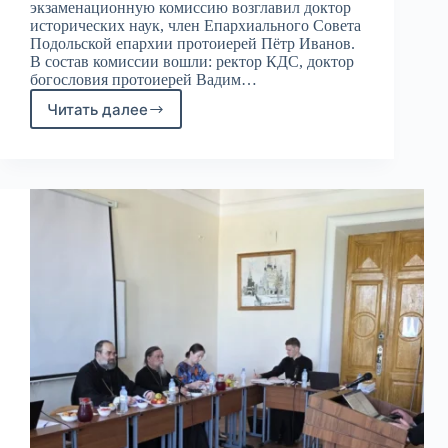
экзаменационную комиссию возглавил доктор
исторических наук, член Епархиального Совета
Подольской епархии протоиерей Пётр Иванов.
В состав комиссии вошли: ректор КДС, доктор
богословия протоиерей Вадим…
Читать далее
Защиты
ВКР
на
бакалавриате
КДС