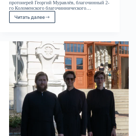
протоиерей Георгий Муравлёв, благочинный 2-
го Коломенского благочиннического…
Читать далее
Встреча
выпускников
КДС
2001
года